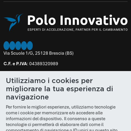
Via Scuole 1/G, 25128 Brescia (BS)
C.F. e P.IVA
: 04389320989
PEC
:
poloinnovativo
[at]
legalmail.it
Utilizziamo i cookies per
N. REA
: BS 610848
migliorare la tua esperienza di
Cap. Soc.
: € 100.000,00
navigazione
Per fornire le migliori esperienze, utilizziamo tecnologie
come i cookie per memorizzare e/o accedere alle
informazioni del dispositivo. Il consenso a queste
tecnologie ci permetterà di elaborare dati come il
comportamento di navigazione o ID unici su questo sito.